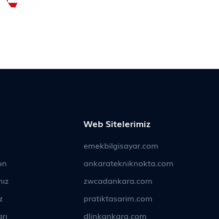
Web Sitelerimiz
emekbilgisayar.com
on
ankaratekniknokta.com
mız
zwcadankara.com
z
pratiktasarim.com
rı
dlinkankara.com