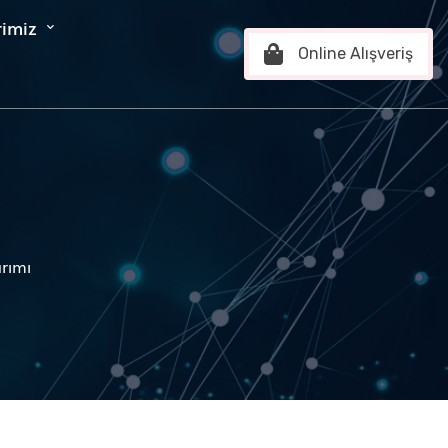
rimiz
Online Alışveriş
ı
rımı