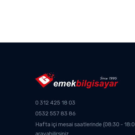
0 312 425 18 03
0532 557 83 86
Hafta içi mesai saatlerinde (08:30 - 18:0
arayabilirsiniz