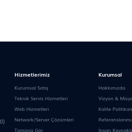
Hizmetlerimiz
Kurumsal
Kurumsal Satış
Hakkımızda
Teknik Servis Hizmetleri
Vizyon & Misy
Web Hizmetleri
Kalite Politika
Network/Server Çözümleri
Referanslarımı
0)
Tümünü Gör
İnsan Kaynakla